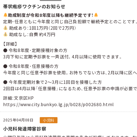
帯状疱疹ワクチンのお知らせ
助成制度が令和8年度以降も継続予定です！
定期・任意ともに今年度と同じ自己負担額で継続予定とのことです
助成あり：1回1万円（2回で2万円）
助成なし：自費 約4万円
【詳細】
● 令和8年度・定期接種対象の方
3月下旬に定期予診票を一斉送付。4月以降に使用できます。
● 令和8年度・任意接種の方
今年度と同じ任意予診票を使用。お持ちでない方は、2月以降に区へ
● 今年度定期対象で2〜3月に1回目を接種した方
2回目は4月以降「任意接種」になるため、任意予診票の申請が必要で
詳細：文京区HP
https://www.city.bunkyo.lg.jp/b028/p002680.html
2025年04月08日
小児科
小児科発達障害診察